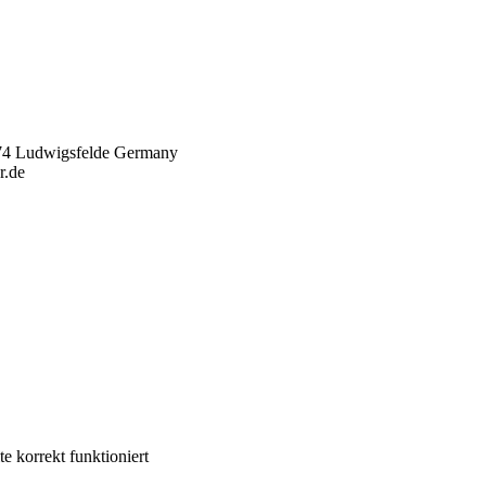
974 Ludwigsfelde Germany
r.de
 korrekt funktioniert