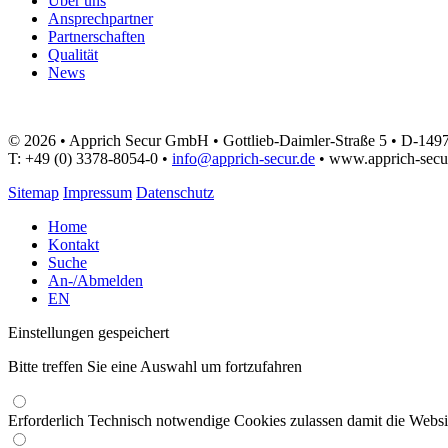
Über uns
Ansprechpartner
Partnerschaften
Qualität
News
© 2026 • Apprich Secur GmbH • Gottlieb-Daimler-Straße 5 • D-14
T: +49 (0) 3378-8054-0 •
info@apprich-secur.de
• www.apprich-secu
Sitemap
Impressum
Datenschutz
Home
Kontakt
Suche
An-/Abmelden
EN
Einstellungen gespeichert
Bitte treffen Sie eine Auswahl um fortzufahren
Erforderlich
Technisch notwendige Cookies zulassen damit die Website